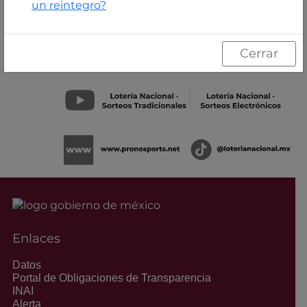
un reintegro?
Cerrar
Enlaces
Datos
Portal de Obligaciones de Transparencia
INAI
Alerta