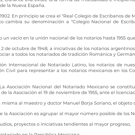
s de la Nueva España.
902. En principio se crea el "Real Colegio de Escribanos de M
o cambia su denominación a "Colegio Nacional de Escriban
bo un vacío en la unión nacional de los notarios hasta 1955 q
2 de octubre de 1948, a iniciativas de los notarios argentino
sociar a todos los notariados de tradición Románica y Germáni
ión Internacional de Notariado Latino, los notarios de nu
n Civil para representar a los notarios mexicanos en los Co
 La Asociación Nacional del Notariado Mexicano se constit
 de la Asociación el 19 de noviembre de 1955, ante el licenci
misma al maestro y doctor Manuel Borja Soriano, el objeto de
de la Asociación es agrupar al mayor número posible de los Not
studios, proyectos o iniciativas tendientes al mayor progreso,
 Notariado en la República Mexicana;