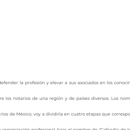
nder la profesión y elevar a sus asociados en los conocimie
re los notarios de una región y de países diversos. Los no
arios de México, voy a dividirla en cuatro etapas que corresp
e organización profesional, bajo el nombre de "Cofradía de 